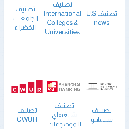
تصنيف
تصنيف
تصنيف U.S
International
الجامعات
Colleges &
news
الخضراء
Universities
تصنيف
تصنيف
تصنيف
شنغهاي
سيماجو
CWUR
للموضوعات