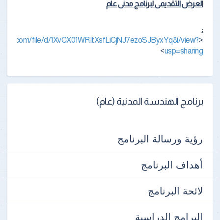
العرض التقديمى لبرنامج مدنى عام
:
.google.com/file/d/1XvCX01WRItXsfLiCjNJ7ezoSJByxYq8i/view?
<
>
usp=sharing
برنامج الهندسة المدنية (عام)
رؤية ورسالة البرنامج
أهداف البرنامج
لائحة البرنامج
البرامج الدراسية