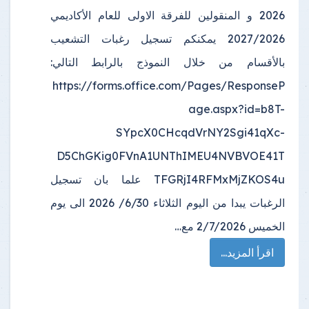
2026 و المنقولين للفرقة الاولى للعام الأكاديمي
2027/2026 يمكنكم تسجيل رغبات التشعيب
بالأقسام من خلال النموذج بالرابط التالي:
https://forms.office.com/Pages/ResponseP
age.aspx?id=b8T-
SYpcX0CHcqdVrNY2Sgi41qXc-
D5ChGKig0FVnA1UNThIMEU4NVBVOE41T
TFGRjI4RFMxMjZKOS4u علما بان تسجيل
الرغبات يبدا من اليوم الثلاثاء 6/30/ 2026 الى يوم
الخميس 2/7/2026 مع…
اقرأ المزيد...