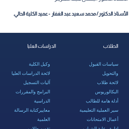
الأستاذ الدكتور / محمد سعيد عبد الغفار - عميد الكلية الحالي.
الطلاب
الدراسات العليا
سياسات القبول
وكيل الكلية
والتحويل
لائحة الدراسات العليا
لائحة طلاب
آليات التسجيل
البكالوريوس
البرامج والمقررات
أدلة هامة للطالب
الدراسية
سير العملية التعليمية
معاييركتابة الرسالة
أعمال الامتحانات
العلمية
إدارة رعاية الشباب
تقويم طلاب