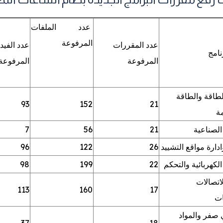
عدد الملفات
المرفوعة
عدد المقررات
عدد الفيد
نامج
المرفوعة
المرفوعة
طاقة والطاقة
93
152
21
ة
الصناعية
21
56
7
دارة مواقع التشييد
26
122
96
لكهربائية والتحكم
22
199
98
اتصالات
113
160
17
ات
صفر والمواد
37
-
18