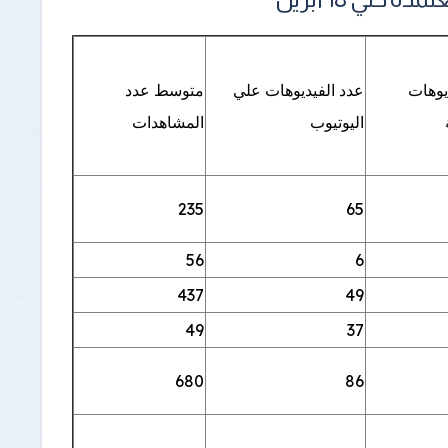
يوهات
عدد الفيديوهات علي
متوسط عدد
اليوتيوب
المشاهدات
235
65
56
6
437
49
49
37
680
86