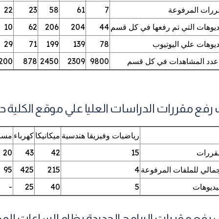
نتائج الإمتحانات
أخلاقيات المهنة
المصروفات الدراسية
خدمات طلابية تقدمها رعاية الشباب
شباب
البرامج والمقررات الدراسية
شكاوى 
ررات المرفوعة
7
61
58
23
22
أماكن اللجان
إجراءات الحصول على منح
دليل الطالب حول القواعد المنظمة
ديمي والدعم النفسي والاجتماعي
ديوهات التي تم رفعها في كل قسم
44
204
المصروفات الدراسية
206
62
10
للامتحانات
ديوهات علي اليوتيوب
78
139
199
71
29
أرقام الجلوس
قصص نجاح ومسابقات
دون
دليل الاختبارات الإلكترونية هندسة شبرا
دد المشاهدات في كل قسم
9800
2309
2450
878
200
المحاضرات
إتحاد الطلاب
 جائحة كورونا
الأبحاث
ألبوم الصور
تسليم الأبحاث
أخبار الاتحاد والأسر
ع مقررات الدراسات العليا علي موقع الكلية حتي 15 اب
نتائج الأبحاث
رياضيات وفيزيقا هندسية
ميكانيكا
كهرباء
مسا
منتديات الطلاب
مقررات
15
42
43
20
اجمالي للملفات المرفوعة
4
215
425
95
فيديوهات
5
40
25
-
ع مقررات البرامج الجديدة بظام الساعات المعتمدة ح