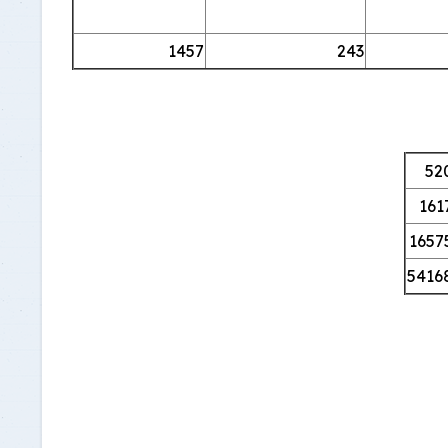
1457
243
52
161
1657
5416