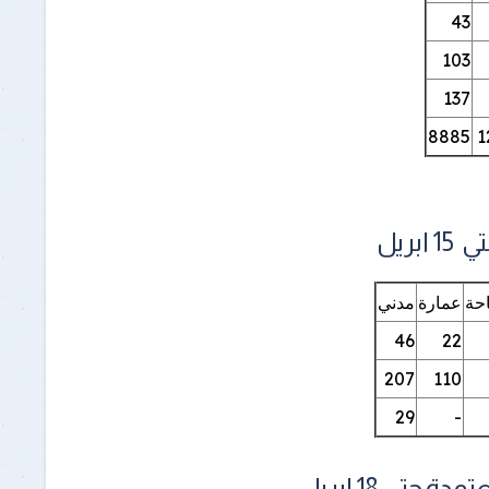
ومقترحات
43
103
137
8885
1
ريل
حة
عمارة
مدني
46
22
207
110
29
-
تي 18 ابريل