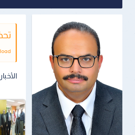
تحذ
JUser: :_load: غير قاد
الأخبار