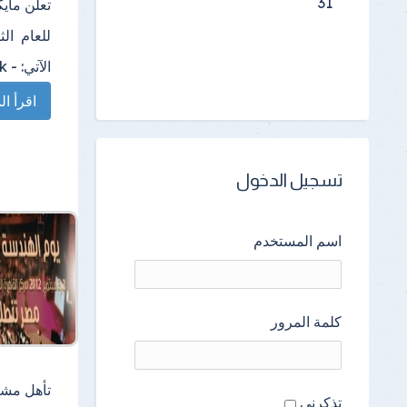
31
للعام ال
الآتي: - NLP track - Kinect track بالإضافة إلى منحة…
اقرأ الم
تسجيل الدخول
اسم المستخدم
كلمة المرور
تأهل مشر
تذكرنى