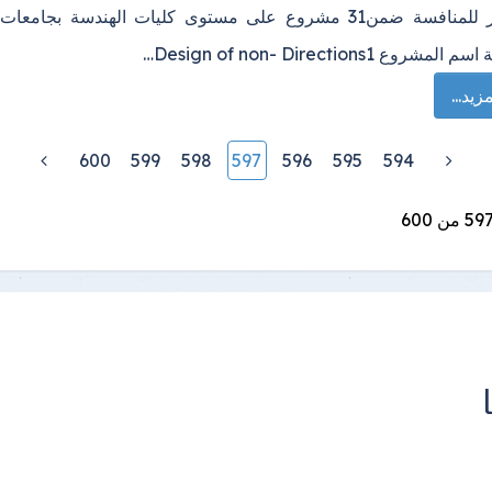
في مصر للمنافسة ضمن31 مشروع على مستوى كليات الهندسة بجامعات
شروع Design of non- Directions1…
زيد...
600
599
598
597
596
595
594