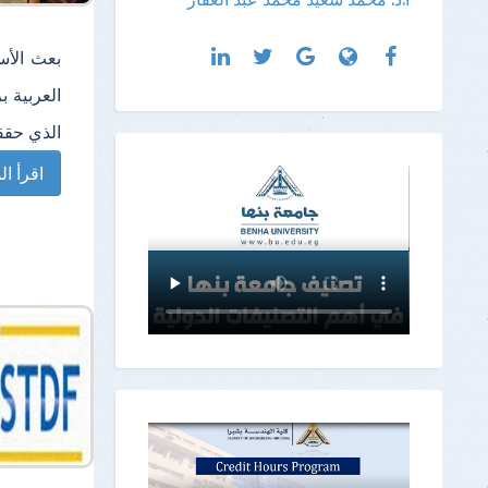
بعث الأست
العربية ب
الذي حققت
اقرأ الم