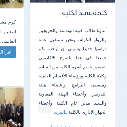
كلمة عميد الكلية
كرم مشرو
أبناؤنا طلاب كلية الهندسة والخريجين
التعليم 
والزوار الكرام، ونحن نستقبل عاما
العالمي و
دراسيا جديدا يسرنى أن أرحب بكم
اقرأ الم
جميعا في هذا الصرح الاكاديمى
المتميز باسم أسرة الكلية من السادة
وكلاء الكلية ورؤساء الأقسام العلمية
ومنسقى البرامج وأعضاء هيئة
التدريس وأعضاء الهيئة المعاونة
والسيد مدير عام الكلية وأعضاء
الجهاز الإدارى بالكلية
...
المزيد
أ.د. محمد سعيد محمد عبد الغفار