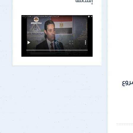
إنشائها
شروع