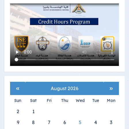
»
«
August 2026
Sun
Sat
Fri
Thu
Wed
Tue
Mon
2
1
9
8
7
6
5
4
3