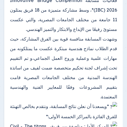
فعاليات مسابقة Innovative Bridge Competition
(IBC) 2026*، وسط مشاركة متميزة من 18 فريق يمثلون
11 جامعة من مختلف الجامعات المصرية، والتي عكست
مستوىً رفيعًا من الإبداع والابتكار والتميز الهندسي.
وشهدت المسابقة منافسة قوية بين الفرق المشاركة، حيث
قدم الطلاب نماذج هندسية مبتكرة عكست ما يمتلكونه من
مهارات علمية وعملية وروح العمل الجماعي،و تم التقييم
تحت إشراف لجنة تحكيم متخصصة ضمت لفيف من اساتذة
الهندسة المدنية من مختلف الجامعات المصرية قامت
بتقييم المشروعات وفقًا للمعايير الفنية والهندسية
المعتمدة.
*ويسعدنا أن نعلن نتائج المسابقة، ونتقدم بخالص التهنئة
للفرق الفائزة بالمراكز الخمسة الأولى:*
المركز الأول: مناصفة بين فريقي The titans و Civil